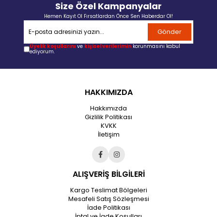
Size Özel Kampanyalar
Hemen Kayıt Ol Fırsatlardan Önce Sen Haberdar Ol!
Gönder
Üyelik koşullarını
ve
kişisel verilerimin
korunmasını kabul
ediyorum.
HAKKIMIZDA
Hakkımızda
Gizlilik Politikası
KVKK
İletişim
ALIŞVERİŞ BİLGİLERİ
Kargo Teslimat Bölgeleri
Mesafeli Satış Sözleşmesi
İade Politikası
İptal ve İade Koşulları