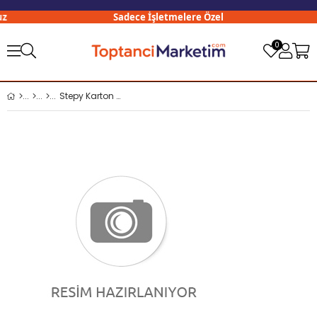
Sadece İşletmelere Özel
0
Stepy Karton Bardak 7 Oz 25 li