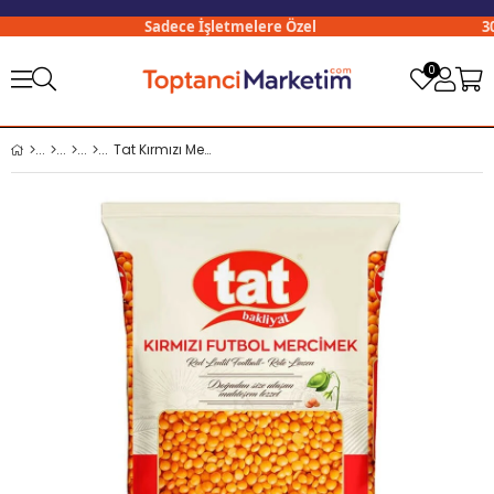
Sadece İşletmelere Özel
3000
0
Tat Kırmızı Mercimek 1 Kg (İTHAL) x15 li Koli