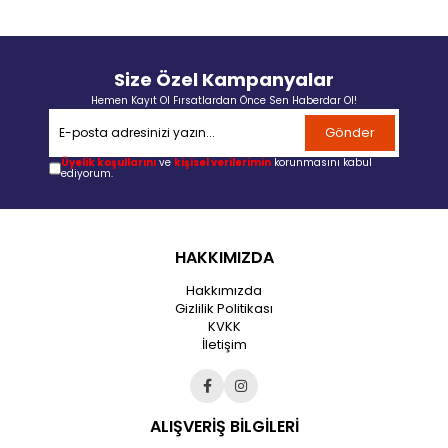
Size Özel Kampanyalar
Hemen Kayıt Ol Fırsatlardan Önce Sen Haberdar Ol!
Gönder
Üyelik koşullarını
ve
kişisel verilerimin
korunmasını kabul
ediyorum.
HAKKIMIZDA
Hakkımızda
Gizlilik Politikası
KVKK
İletişim
ALIŞVERİŞ BİLGİLERİ