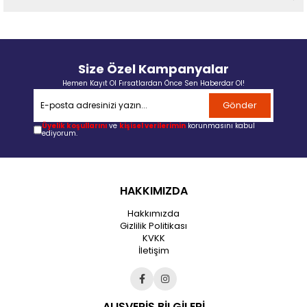
Size Özel Kampanyalar
Hemen Kayıt Ol Fırsatlardan Önce Sen Haberdar Ol!
Gönder
Üyelik koşullarını
ve
kişisel verilerimin
korunmasını kabul
ediyorum.
HAKKIMIZDA
Hakkımızda
Gizlilik Politikası
KVKK
İletişim
ALIŞVERİŞ BİLGİLERİ