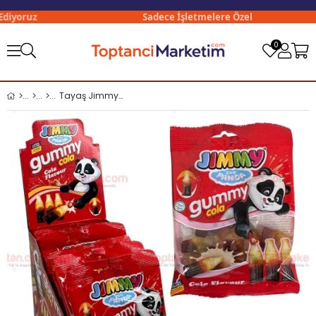
iyoruz
Sadece İşletmelere Özel
0
Tayaş Jimmy Gummy Cola 80 Gr Yumuşak Şeker x12 li Paket