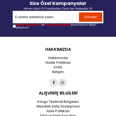
Size Özel Kampanyalar
Hemen Kayıt Ol Fırsatlardan Önce Sen Haberdar Ol!
Gönder
Üyelik koşullarını
ve
kişisel verilerimin
korunmasını kabul
ediyorum.
HAKKIMIZDA
Hakkımızda
Gizlilik Politikası
KVKK
İletişim
ALIŞVERİŞ BİLGİLERİ
Kargo Teslimat Bölgeleri
Mesafeli Satış Sözleşmesi
İade Politikası
İptal ve İade Koşulları