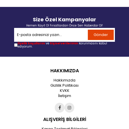
Size Özel Kampanyalar
Hemen Kayıt Ol Fırsatlardan Önce Sen Haberdar Ol!
Gönder
Üyelik koşullarını
ve
kişisel verilerimin
korunmasını kabul
ediyorum.
HAKKIMIZDA
Hakkımızda
Gizlilik Politikası
KVKK
İletişim
ALIŞVERİŞ BİLGİLERİ
Kargo Teslimat Bölgeleri