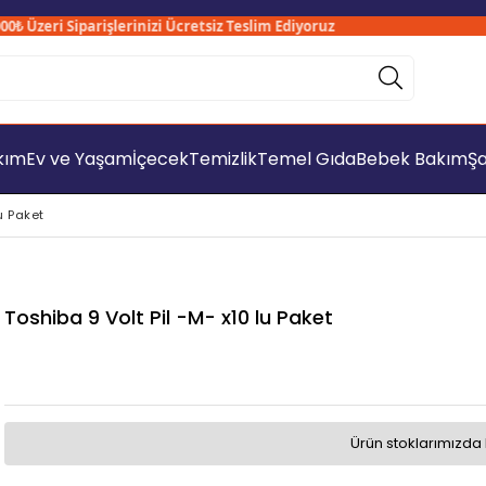
Üzeri Siparişlerinizi Ücretsiz Teslim Ediyoruz
Sa
akım
Ev ve Yaşam
İçecek
Temizlik
Temel Gıda
Bebek Bakım
Şa
u Paket
Toshiba 9 Volt Pil -M- x10 lu Paket
Ürün stoklarımızda 