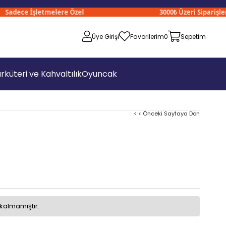
dece İşletmelere Özel
3000₺ Üzeri Siparişlerini
Üye Girişi
Favorilerim
0
Sepetim
rküteri ve Kahvaltılık
Oyuncak
< < Önceki Sayfaya Dön
kalmamıştır.