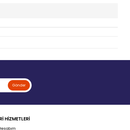
Gönder
İ HİZMETLERİ
Hesabım