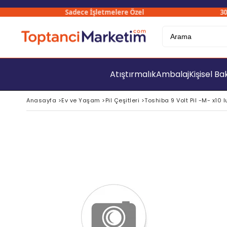
Sadece İşletmelere Özel
3000₺ 
Atıştırmalık
Ambalaj
Kişisel B
Anasayfa
>
Ev ve Yaşam
>
Pil Çeşitleri
>
Toshiba 9 Volt Pil -M- x10 l