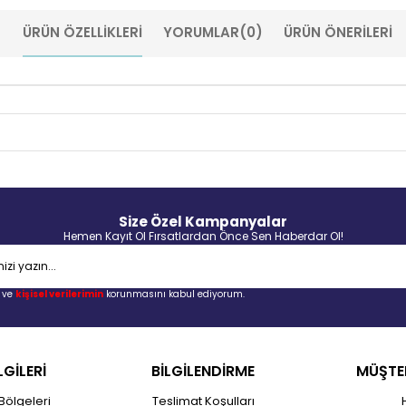
ÜRÜN ÖZELLIKLERI
YORUMLAR
(0)
ÜRÜN ÖNERILERI
Size Özel Kampanyalar
Hemen Kayıt Ol Fırsatlardan Önce Sen Haberdar Ol!
ve
kişisel verilerimin
korunmasını kabul ediyorum.
LGİLERİ
BİLGİLENDİRME
MÜŞTER
Bölgeleri
Teslimat Koşulları