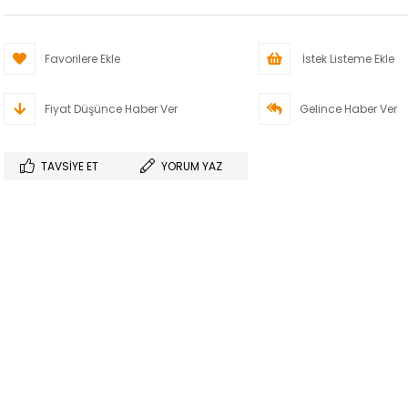
Favorilere Ekle
İstek Listeme Ekle
Fiyat Düşünce Haber Ver
Gelince Haber Ver
TAVSIYE ET
YORUM YAZ