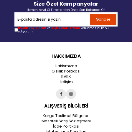
Size Özel Kampanyalar
Hemen Kayıt Ol Fırsatlardan Önce Sen Haberdar Ol!
Gönder
Üyelik koşullarını
ve
kişisel verilerimin
korunmasını kabul
ediyorum.
HAKKIMIZDA
Hakkımızda
Gizlilik Politikası
KVKK
İletişim
ALIŞVERİŞ BİLGİLERİ
Kargo Teslimat Bölgeleri
Mesafeli Satış Sözleşmesi
İade Politikası
İptal ve İade Koşulları