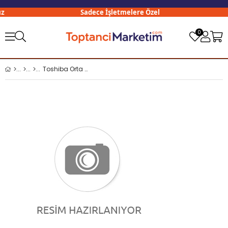
Sadece İşletmelere Özel
0
Toshiba Orta Pil C Boy 2 li Paket x12 li Paket