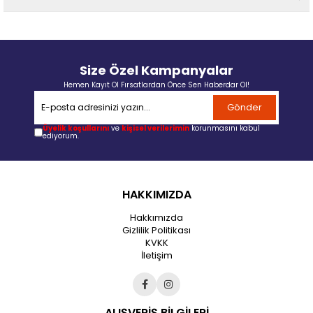
Size Özel Kampanyalar
Hemen Kayıt Ol Fırsatlardan Önce Sen Haberdar Ol!
Gönder
Üyelik koşullarını
ve
kişisel verilerimin
korunmasını kabul
ediyorum.
HAKKIMIZDA
Hakkımızda
Gizlilik Politikası
KVKK
İletişim
ALIŞVERİŞ BİLGİLERİ