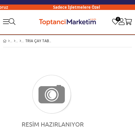
uz
Sadece İşletmelere Özel
0
TRİA ÇAY TABAĞI 11 CM SİYAH TM104 x6 LI PK Tria Melamin Çay Tabağı 11 Cm TM104 Siyah