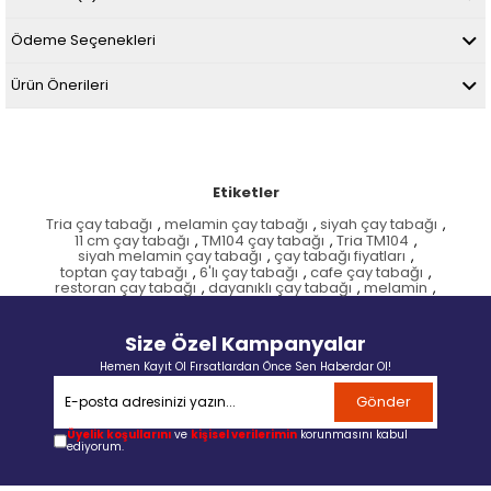
Ödeme Seçenekleri
Ürün Önerileri
Etiketler
Tria çay tabağı
,
melamin çay tabağı
,
siyah çay tabağı
,
11 cm çay tabağı
,
TM104 çay tabağı
,
Tria TM104
,
siyah melamin çay tabağı
,
çay tabağı fiyatları
,
toptan çay tabağı
,
6'lı çay tabağı
,
cafe çay tabağı
,
restoran çay tabağı
,
dayanıklı çay tabağı
,
melamin
,
Size Özel Kampanyalar
Hemen Kayıt Ol Fırsatlardan Önce Sen Haberdar Ol!
Gönder
Üyelik koşullarını
ve
kişisel verilerimin
korunmasını kabul
ediyorum.