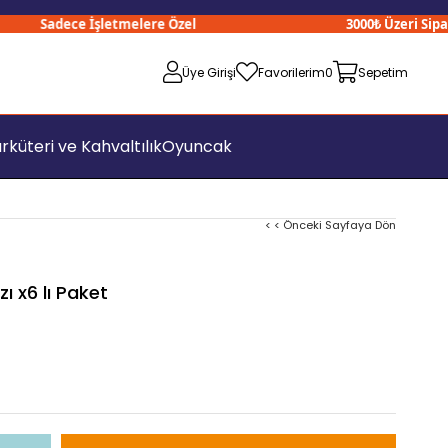
Sadece İşletmelere Özel
3000₺ Üzeri Siparişl
Üye Girişi
Favorilerim
0
Sepetim
rküteri ve Kahvaltılık
Oyuncak
< < Önceki Sayfaya Dön
 x6 lı Paket