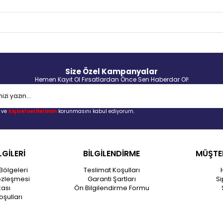
Size Özel Kampanyalar
Hemen Kayıt Ol Fırsatlardan Önce Sen Haberdar Ol!
ve
kişisel verilerimin
korunmasını kabul ediyorum.
LGİLERİ
BİLGİLENDİRME
MÜŞTER
Bölgeleri
Teslimat Koşulları
özleşmesi
Garanti Şartları
Si
kası
Ön Bilgilendirme Formu
oşulları