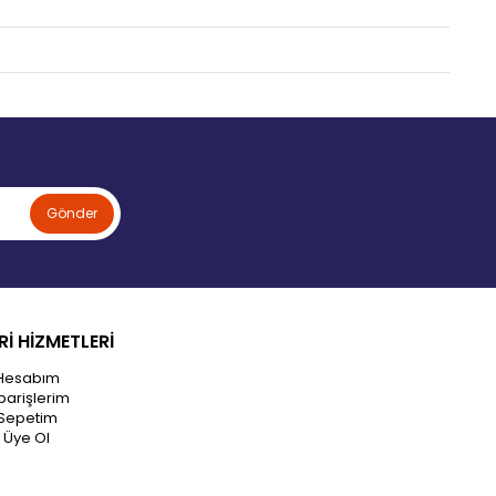
Gönder
İ HİZMETLERİ
Hesabım
parişlerim
Sepetim
Üye Ol