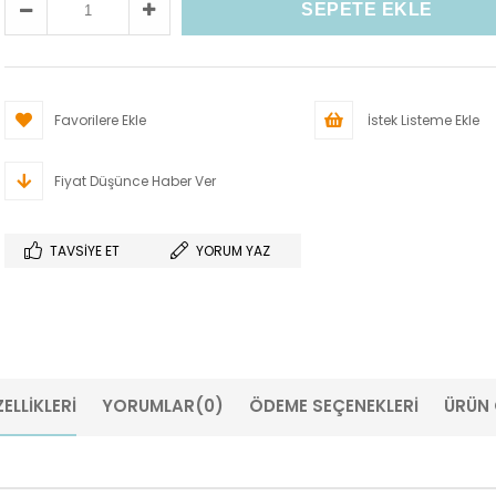
Favorilere Ekle
İstek Listeme Ekle
Fiyat Düşünce Haber Ver
TAVSIYE ET
YORUM YAZ
ELLIKLERI
YORUMLAR
(0)
ÖDEME SEÇENEKLERI
ÜRÜN 