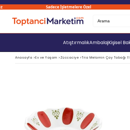
Sadece İşletmelere Özel
3
Atıştırmalık
Ambalaj
Kişisel B
Anasayfa
>
Ev ve Yaşam
>
Züccaciye
>
Tria Melamin Çay Tabağı 11