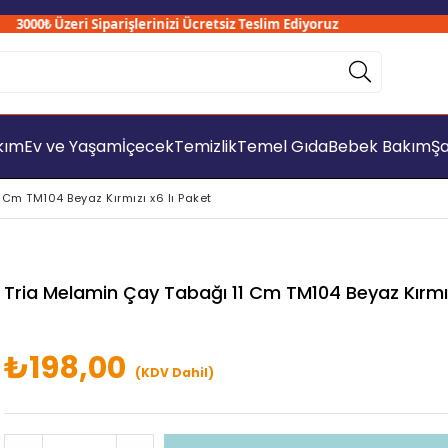
000₺ Üzeri Siparişlerinizi Ücretsiz Teslim Ediyoruz
akım
Ev ve Yaşam
İçecek
Temizlik
Temel Gıda
Bebek Bakım
Şa
 Cm TM104 Beyaz Kırmızı x6 lı Paket
Tria Melamin Çay Tabağı 11 Cm TM104 Beyaz Kırmızı
₺198,00
(KDV Dahil)