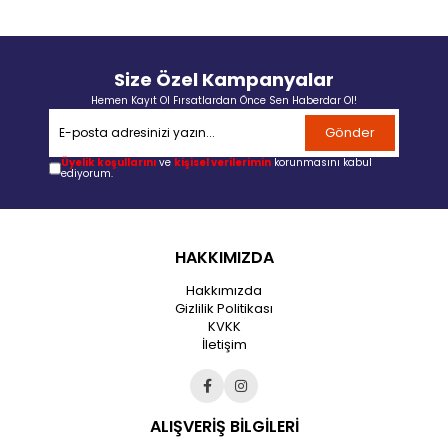
Size Özel Kampanyalar
Hemen Kayıt Ol Fırsatlardan Önce Sen Haberdar Ol!
Gönder
Üyelik koşullarını
ve
kişisel verilerimin
korunmasını kabul
ediyorum.
HAKKIMIZDA
Hakkımızda
Gizlilik Politikası
KVKK
İletişim
ALIŞVERİŞ BİLGİLERİ