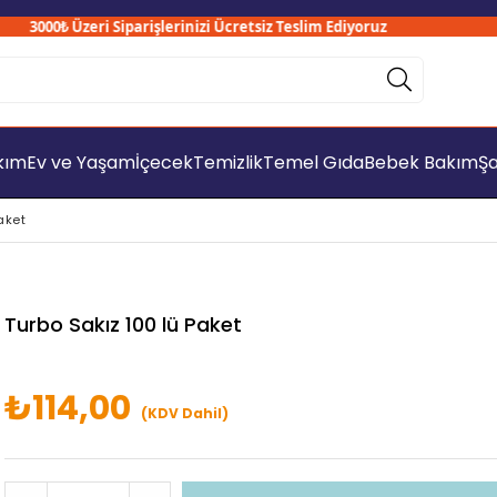
3000₺ Üzeri Siparişlerinizi Ücretsiz Teslim Ediyoruz
akım
Ev ve Yaşam
İçecek
Temizlik
Temel Gıda
Bebek Bakım
Şa
aket
Turbo Sakız 100 lü Paket
₺114,00
(KDV Dahil)