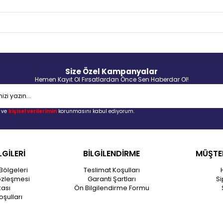
Size Özel Kampanyalar
Hemen Kayıt Ol Fırsatlardan Önce Sen Haberdar Ol!
ve
kişisel verilerimin
korunmasını kabul ediyorum.
LGİLERİ
BİLGİLENDİRME
MÜŞTER
Bölgeleri
Teslimat Koşulları
özleşmesi
Garanti Şartları
Si
kası
Ön Bilgilendirme Formu
oşulları