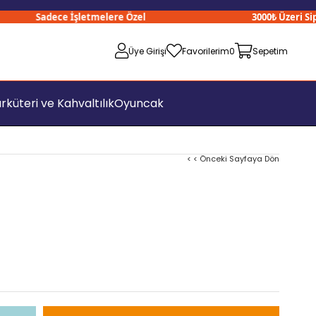
Sadece İşletmelere Özel
3000₺ Üzeri Sipari
Üye Girişi
Favorilerim
0
Sepetim
rküteri ve Kahvaltılık
Oyuncak
< < Önceki Sayfaya Dön