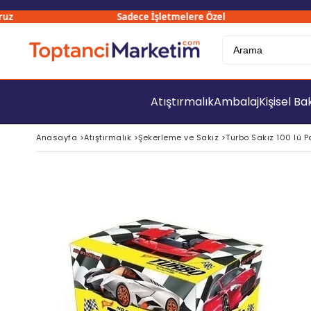
Sadece İşletmelere Özel
Atıştırmalık
Ambalaj
Kişisel B
Anasayfa
>
Atıştırmalık
>
Şekerleme ve Sakız
>
Turbo Sakız 100 lü P