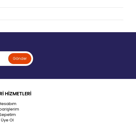
Gönder
İ HİZMETLERİ
Hesabım
parişlerim
Sepetim
Üye Ol