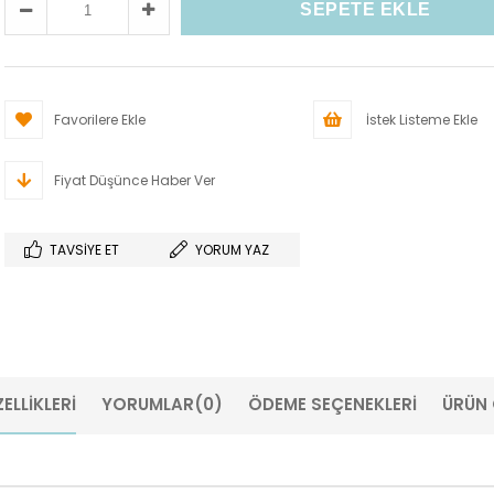
Favorilere Ekle
İstek Listeme Ekle
Fiyat Düşünce Haber Ver
TAVSIYE ET
YORUM YAZ
ELLIKLERI
YORUMLAR
(0)
ÖDEME SEÇENEKLERI
ÜRÜN 