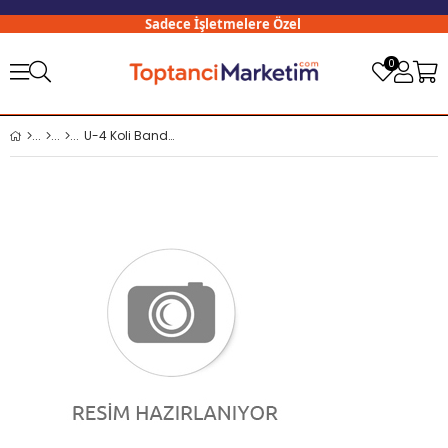
Sadece İşletmelere Özel
3
0
U-4 Koli Bandı 100 Mt x 45 Mm Koli Bandı