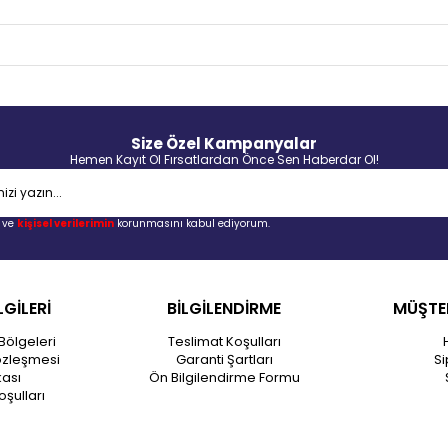
Size Özel Kampanyalar
Hemen Kayıt Ol Fırsatlardan Önce Sen Haberdar Ol!
ve
kişisel verilerimin
korunmasını kabul ediyorum.
LGİLERİ
BİLGİLENDİRME
MÜŞTER
Bölgeleri
Teslimat Koşulları
özleşmesi
Garanti Şartları
Si
kası
Ön Bilgilendirme Formu
oşulları