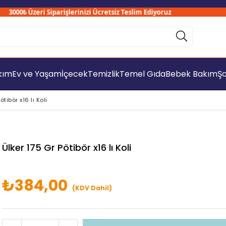
000₺ Üzeri Siparişlerinizi Ücretsiz Teslim Ediyoruz
akım
Ev ve Yaşam
İçecek
Temizlik
Temel Gıda
Bebek Bakım
Şa
ötibör x16 lı Koli
Ülker 175 Gr Pötibör x16 lı Koli
₺384,00
(KDV Dahil)