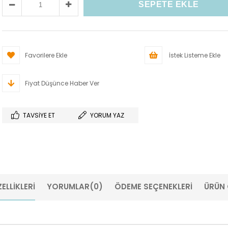
Favorilere Ekle
İstek Listeme Ekle
Fiyat Düşünce Haber Ver
TAVSIYE ET
YORUM YAZ
ELLIKLERI
YORUMLAR
(0)
ÖDEME SEÇENEKLERI
ÜRÜN 