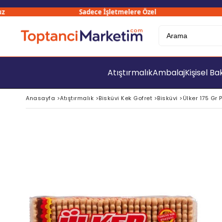
Sadece İşletmelere Özel
3
Atıştırmalık
Ambalaj
Kişisel B
Anasayfa
>
Atıştırmalık
>
Bisküvi Kek Gofret
>
Bisküvi
>
Ülker 175 Gr P