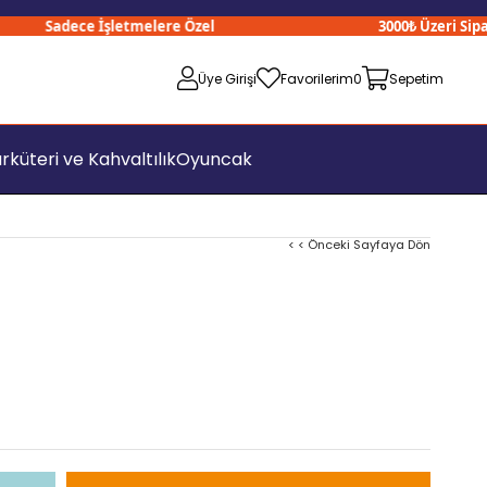
Sadece İşletmelere Özel
3000₺ Üzeri Siparişl
Üye Girişi
Favorilerim
0
Sepetim
rküteri ve Kahvaltılık
Oyuncak
< < Önceki Sayfaya Dön