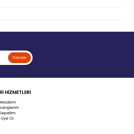
Gönder
İ HİZMETLERİ
Hesabım
parişlerim
Sepetim
Üye Ol