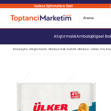
Sadece İşletmelere Özel
3000
Atıştırmalık
Ambalaj
Kişisel B
Anasayfa
>
Atıştırmalık
>
Bisküvi Kek Gofret
>
Bisküvi
>
Ülker 4 lü Kre