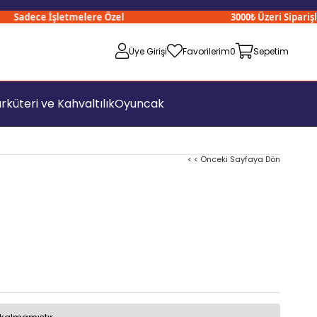
Sadece İşletmelere Özel
3000₺ Üzeri Siparişleri
Üye Girişi
Favorilerim
0
Sepetim
rküteri ve Kahvaltılık
Oyuncak
< < Önceki Sayfaya Dön