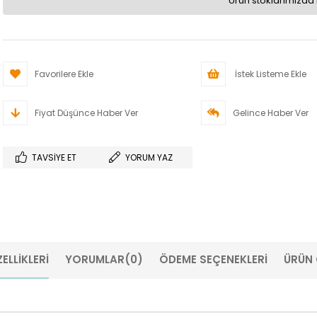
Ürün stoklarımızda 
Favorilere Ekle
İstek Listeme Ekle
Fiyat Düşünce Haber Ver
Gelince Haber Ver
TAVSIYE ET
YORUM YAZ
ELLIKLERI
YORUMLAR
(0)
ÖDEME SEÇENEKLERI
ÜRÜN 