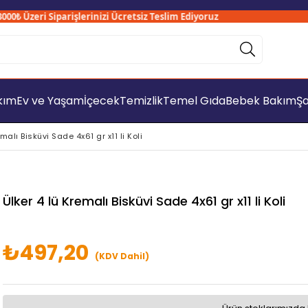
₺ Üzeri Siparişlerinizi Ücretsiz Teslim Ediyoruz
akım
Ev ve Yaşam
İçecek
Temizlik
Temel Gıda
Bebek Bakım
Şa
malı Bisküvi Sade 4x61 gr x11 li Koli
Ülker 4 lü Kremalı Bisküvi Sade 4x61 gr x11 li Koli
₺497,20
(KDV Dahil)