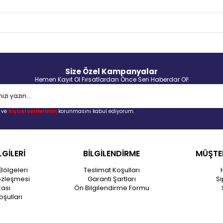
Size Özel Kampanyalar
Hemen Kayıt Ol Fırsatlardan Önce Sen Haberdar Ol!
ve
kişisel verilerimin
korunmasını kabul ediyorum.
LGİLERİ
BİLGİLENDİRME
MÜŞTER
Bölgeleri
Teslimat Koşulları
özleşmesi
Garanti Şartları
Si
kası
Ön Bilgilendirme Formu
oşulları