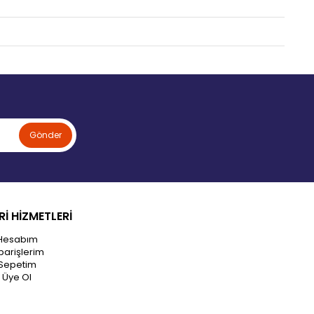
Gönder
İ HİZMETLERİ
Hesabım
parişlerim
Sepetim
Üye Ol