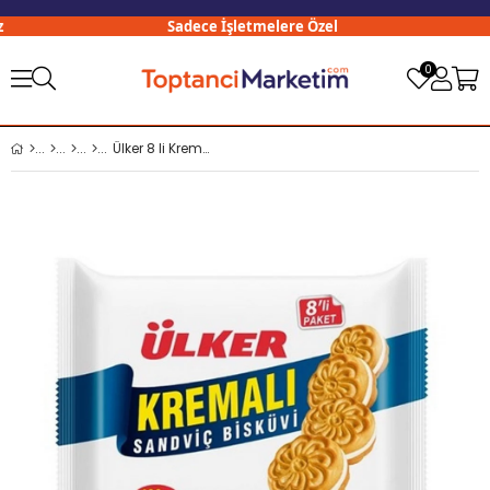
Sadece İşletmelere Özel
0
Ülker 8 li Kremalı Bisküvi Sade 488 Gr (8x61 Gr) x8 li Koli