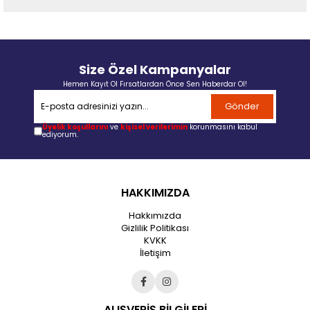
Size Özel Kampanyalar
Hemen Kayıt Ol Fırsatlardan Önce Sen Haberdar Ol!
Gönder
Üyelik koşullarını
ve
kişisel verilerimin
korunmasını kabul
ediyorum.
HAKKIMIZDA
Hakkımızda
Gizlilik Politikası
KVKK
İletişim
ALIŞVERİŞ BİLGİLERİ