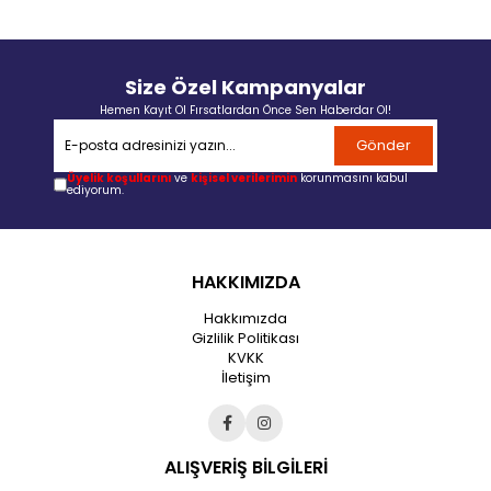
Size Özel Kampanyalar
Hemen Kayıt Ol Fırsatlardan Önce Sen Haberdar Ol!
Gönder
Üyelik koşullarını
ve
kişisel verilerimin
korunmasını kabul
ediyorum.
HAKKIMIZDA
Hakkımızda
Gizlilik Politikası
KVKK
İletişim
ALIŞVERİŞ BİLGİLERİ