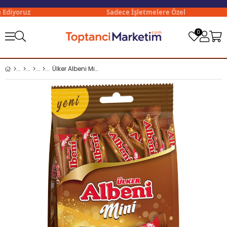
diyoruz
Sadece İşletmelere Özel
0
Ülker Albeni Mini 89 Gr