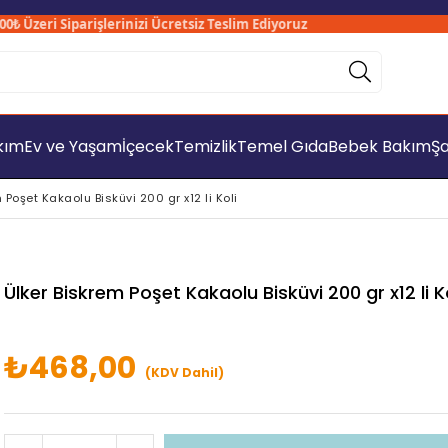
Üzeri Siparişlerinizi Ücretsiz Teslim Ediyoruz
Sa
akım
Ev ve Yaşam
İçecek
Temizlik
Temel Gıda
Bebek Bakım
Şa
 Poşet Kakaolu Bisküvi 200 gr x12 li Koli
Ülker Biskrem Poşet Kakaolu Bisküvi 200 gr x12 li Ko
₺468,00
(KDV Dahil)