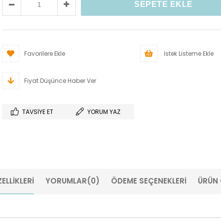
Favorilere Ekle
İstek Listeme Ekle
Fiyat Düşünce Haber Ver
TAVSIYE ET
YORUM YAZ
ELLIKLERI
YORUMLAR
(0)
ÖDEME SEÇENEKLERI
ÜRÜN 