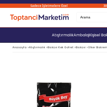
Sadece İşletmelere Özel
3000₺ 
Atıştırmalık
Ambalaj
Kişisel B
Anasayfa
>
Atıştırmalık
>
Bisküvi Kek Gofret
>
Bisküvi
>
Ülker Biskrem