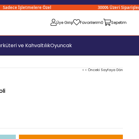
dece İşletmelere Özel
3000₺ Üzeri Siparişlerini
Üye Girişi
Favorilerim
0
Sepetim
rküteri ve Kahvaltılık
Oyuncak
< < Önceki Sayfaya Dön
li