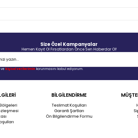
Size Özel Kampanyalar
Hemen Kayıt Ol Fırsatlardan Önce Sen Haberdar Ol!
ve
kişisel verilerimin
korunmasını kabul ediyorum.
LGİLERİ
BİLGİLENDİRME
MÜŞTER
Bölgeleri
Teslimat Koşulları
özleşmesi
Garanti Şartları
Si
kası
Ön Bilgilendirme Formu
oşulları