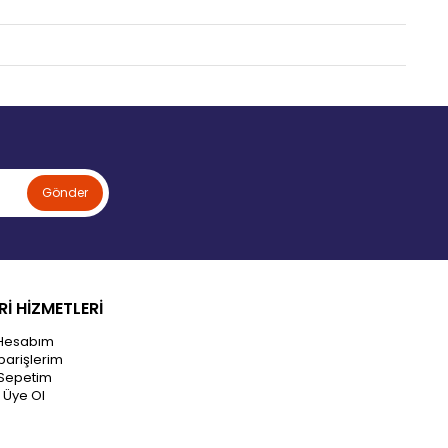
Gönder
İ HİZMETLERİ
Hesabım
parişlerim
Sepetim
Üye Ol