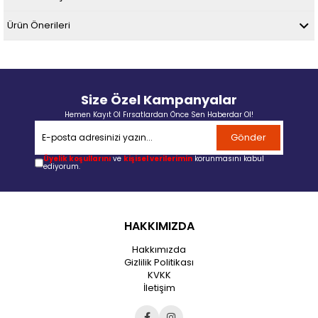
Ürün Önerileri
Size Özel Kampanyalar
Hemen Kayıt Ol Fırsatlardan Önce Sen Haberdar Ol!
Gönder
Üyelik koşullarını
ve
kişisel verilerimin
korunmasını kabul
ediyorum.
HAKKIMIZDA
Hakkımızda
Gizlilik Politikası
KVKK
İletişim