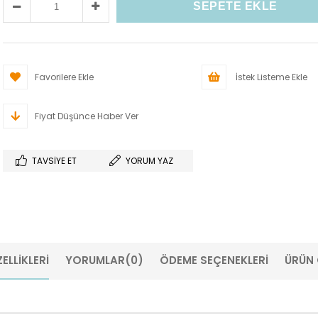
Favorilere Ekle
İstek Listeme Ekle
Fiyat Düşünce Haber Ver
TAVSIYE ET
YORUM YAZ
ELLIKLERI
YORUMLAR
(0)
ÖDEME SEÇENEKLERI
ÜRÜN 