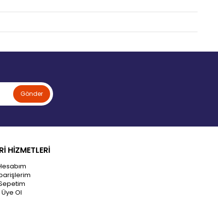
Gönder
İ HİZMETLERİ
Hesabım
parişlerim
Sepetim
Üye Ol