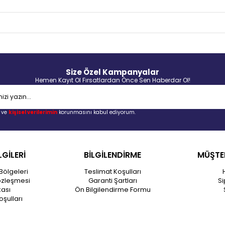
Size Özel Kampanyalar
Hemen Kayıt Ol Fırsatlardan Önce Sen Haberdar Ol!
ve
kişisel verilerimin
korunmasını kabul ediyorum.
LGİLERİ
BİLGİLENDİRME
MÜŞTER
Bölgeleri
Teslimat Koşulları
özleşmesi
Garanti Şartları
Si
kası
Ön Bilgilendirme Formu
oşulları