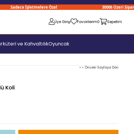
Sadece İşletmelere Özel
3000₺ Üzeri Siparişle
Üye Girişi
Favorilerim
0
Sepetim
rküteri ve Kahvaltılık
Oyuncak
< < Önceki Sayfaya Dön
ü Koli