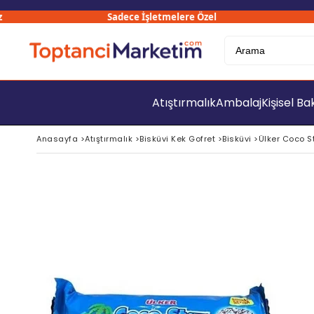
Sadece İşletmelere Özel
30
Atıştırmalık
Ambalaj
Kişisel B
Anasayfa
>
Atıştırmalık
>
Bisküvi Kek Gofret
>
Bisküvi
>
Ülker Coco St