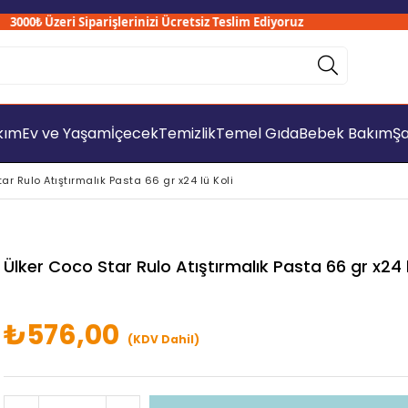
00₺ Üzeri Siparişlerinizi Ücretsiz Teslim Ediyoruz
akım
Ev ve Yaşam
İçecek
Temizlik
Temel Gıda
Bebek Bakım
Şa
ar Rulo Atıştırmalık Pasta 66 gr x24 lü Koli
Ülker Coco Star Rulo Atıştırmalık Pasta 66 gr x24 l
₺576,00
(KDV Dahil)