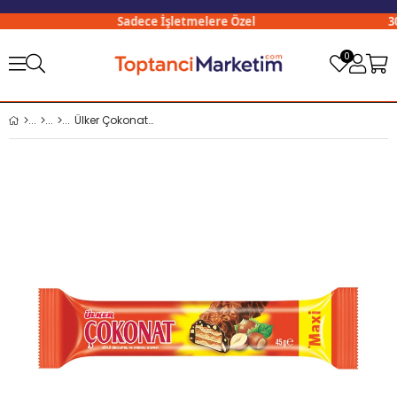
Sadece İşletmelere Özel
300
0
Ülker Çokonat Maxi 45 Gr x24 lü Paket