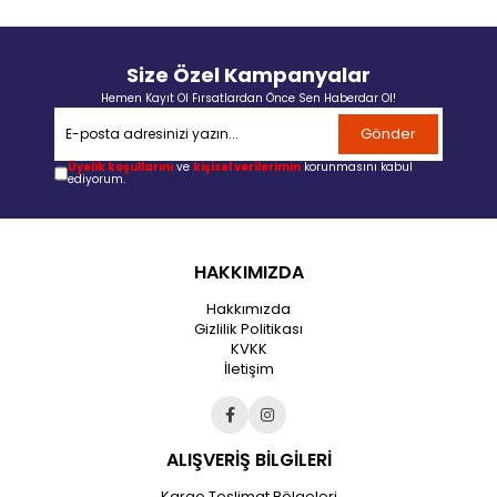
Size Özel Kampanyalar
Hemen Kayıt Ol Fırsatlardan Önce Sen Haberdar Ol!
Gönder
Üyelik koşullarını
ve
kişisel verilerimin
korunmasını kabul
ediyorum.
HAKKIMIZDA
Hakkımızda
Gizlilik Politikası
KVKK
İletişim
ALIŞVERİŞ BİLGİLERİ
Kargo Teslimat Bölgeleri