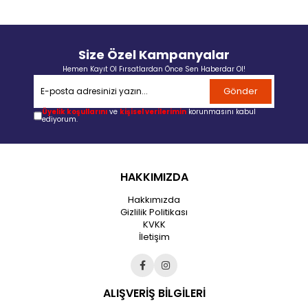
Size Özel Kampanyalar
Hemen Kayıt Ol Fırsatlardan Önce Sen Haberdar Ol!
Gönder
Üyelik koşullarını
ve
kişisel verilerimin
korunmasını kabul
ediyorum.
HAKKIMIZDA
Hakkımızda
Gizlilik Politikası
KVKK
İletişim
ALIŞVERİŞ BİLGİLERİ