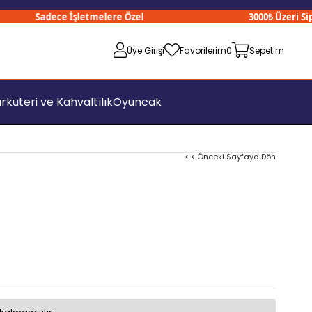
Sadece İşletmelere Özel
3000₺ Üzeri Sipari
Üye Girişi
Favorilerim
0
Sepetim
rküteri ve Kahvaltılık
Oyuncak
< < Önceki Sayfaya Dön