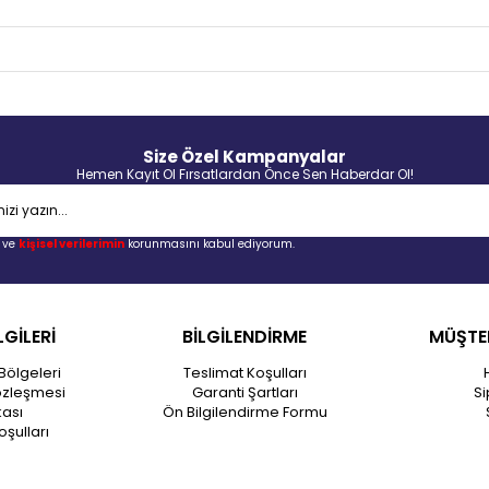
Size Özel Kampanyalar
Hemen Kayıt Ol Fırsatlardan Önce Sen Haberdar Ol!
ve
kişisel verilerimin
korunmasını kabul ediyorum.
LGİLERİ
BİLGİLENDİRME
MÜŞTER
Bölgeleri
Teslimat Koşulları
özleşmesi
Garanti Şartları
Si
kası
Ön Bilgilendirme Formu
oşulları