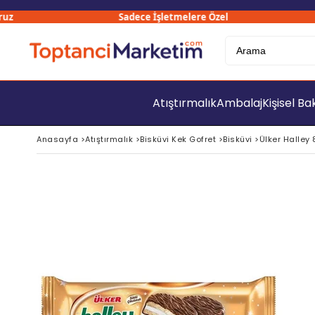
Sadece İşletmelere Özel
Atıştırmalık
Ambalaj
Kişisel B
Anasayfa
>
Atıştırmalık
>
Bisküvi Kek Gofret
>
Bisküvi
>
Ülker Halley 8