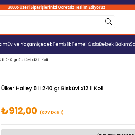
3000₺ Üzeri Siparişlerinizi Ücretsiz Teslim Ediyoruz
akım
Ev ve Yaşam
İçecek
Temizlik
Temel Gıda
Bebek Bakım
Şa
 li 240 gr Bisküvi x12 li Koli
Ülker Halley 8 li 240 gr Bisküvi x12 li Koli
₺912,00
(KDV Dahil)