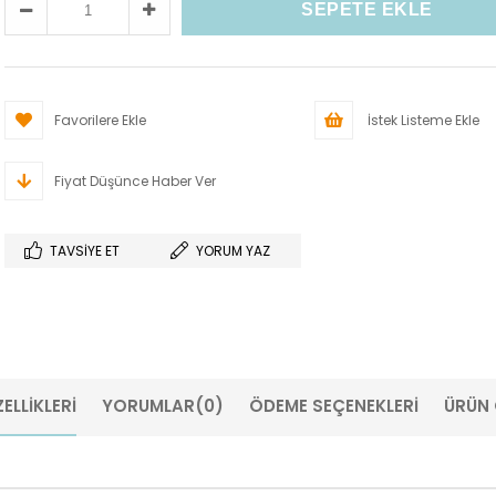
Favorilere Ekle
İstek Listeme Ekle
Fiyat Düşünce Haber Ver
TAVSIYE ET
YORUM YAZ
ELLIKLERI
YORUMLAR
(0)
ÖDEME SEÇENEKLERI
ÜRÜN 