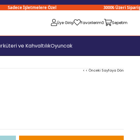
Sadece İşletmelere Özel
3000₺ Üzeri Siparişler
Üye Girişi
Favorilerim
0
Sepetim
rküteri ve Kahvaltılık
Oyuncak
< < Önceki Sayfaya Dön