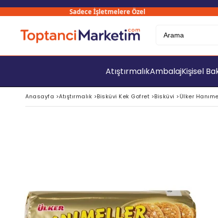
Sadece İşletmelere Özel
300
Atıştırmalık
Ambalaj
Kişisel B
Anasayfa
>
Atıştırmalık
>
Bisküvi Kek Gofret
>
Bisküvi
>
Ülker Hanımell