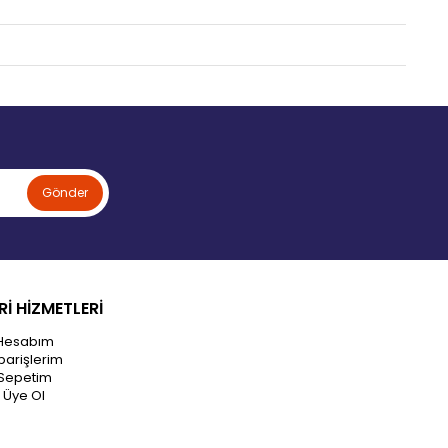
Gönder
İ HİZMETLERİ
Hesabım
parişlerim
Sepetim
Üye Ol