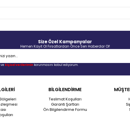
Size Özel Kampanyalar
Hemen Kayıt Ol Fırsatlardan Önce Sen Haberdar Ol!
ve
kişisel verilerimin
korunmasını kabul ediyorum.
LGİLERİ
BİLGİLENDİRME
MÜŞTER
Bölgeleri
Teslimat Koşulları
özleşmesi
Garanti Şartları
Si
kası
Ön Bilgilendirme Formu
oşulları