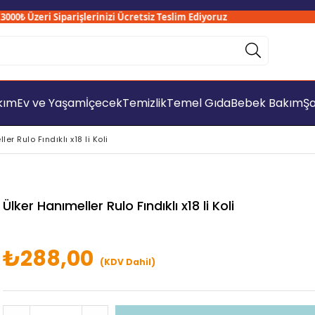
0₺ Üzeri Siparişlerinizi Ücretsiz Teslim Ediyoruz
akım
Ev ve Yaşam
İçecek
Temizlik
Temel Gıda
Bebek Bakım
Şa
er Rulo Fındıklı x18 li Koli
Ülker Hanımeller Rulo Fındıklı x18 li Koli
₺288,00
(KDV Dahil)