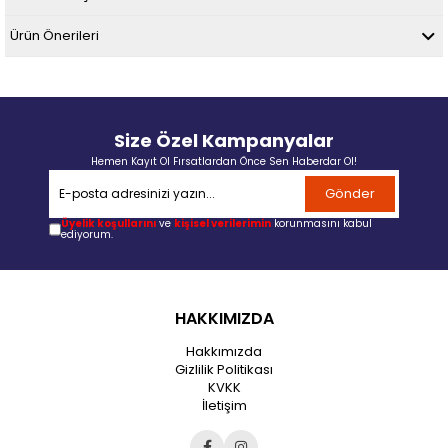
Ürün Önerileri
Size Özel Kampanyalar
Hemen Kayıt Ol Fırsatlardan Önce Sen Haberdar Ol!
Gönder
Üyelik koşullarını
ve
kişisel verilerimin
korunmasını kabul
ediyorum.
HAKKIMIZDA
Hakkımızda
Gizlilik Politikası
KVKK
İletişim