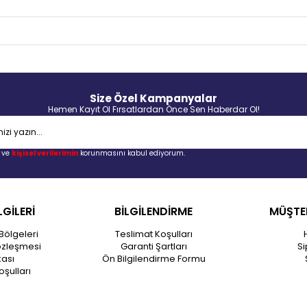
Size Özel Kampanyalar
Hemen Kayıt Ol Fırsatlardan Önce Sen Haberdar Ol!
ve
kişisel verilerimin
korunmasını kabul ediyorum.
LGİLERİ
BİLGİLENDİRME
MÜŞTER
Bölgeleri
Teslimat Koşulları
özleşmesi
Garanti Şartları
Si
kası
Ön Bilgilendirme Formu
oşulları