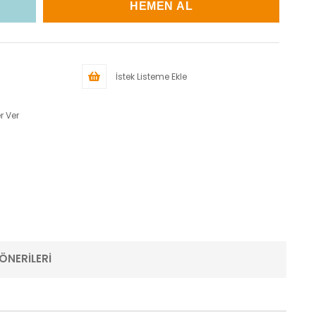
İstek Listeme Ekle
r Ver
ÖNERILERI