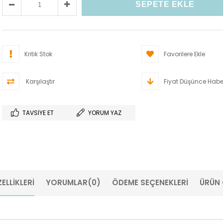
Kritik Stok
Favorilere Ekle
Karşılaştır
Fiyat Düşünce Habe
TAVSIYE ET
YORUM YAZ
ELLIKLERI
YORUMLAR
(0)
ÖDEME SEÇENEKLERI
ÜRÜN 