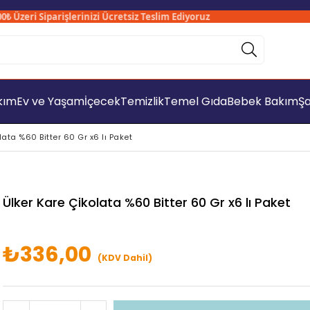
zeri Siparişlerinizi Ücretsiz Teslim Ediyoruz
Sad
akım
Ev ve Yaşam
İçecek
Temizlik
Temel Gıda
Bebek Bakım
Şa
lata %60 Bitter 60 Gr x6 lı Paket
Ülker Kare Çikolata %60 Bitter 60 Gr x6 lı Paket
₺336,00
(KDV Dahil)