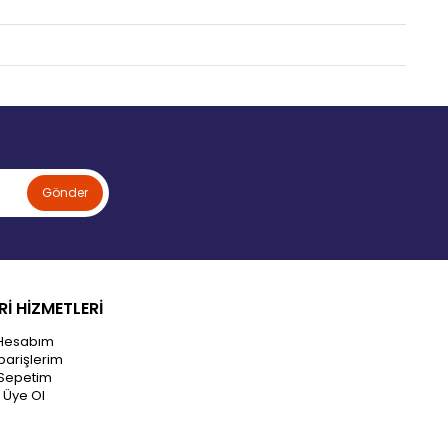
Gönder
İ HİZMETLERİ
Hesabım
parişlerim
Sepetim
Üye Ol