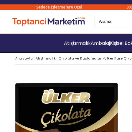
Sadece İşletmelere Özel
3000₺ Ü
Atıştırmalık
Ambalaj
Kişisel B
Anasayfa
>
Atıştırmalık
>
Çikolata ve Kaplamalar
>
Ülker Kare Çiko