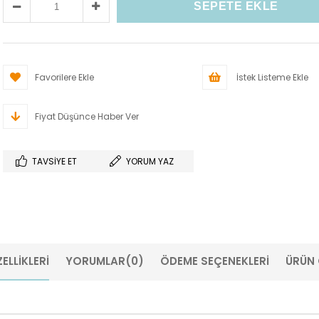
Favorilere Ekle
İstek Listeme Ekle
Fiyat Düşünce Haber Ver
TAVSIYE ET
YORUM YAZ
ELLIKLERI
YORUMLAR
(0)
ÖDEME SEÇENEKLERI
ÜRÜN 