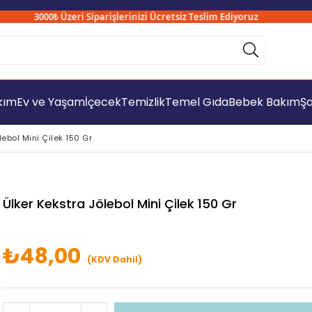
3000₺ Üzeri Siparişlerinizi Ücretsiz Teslim Ediyoruz
akım
Ev ve Yaşam
İçecek
Temizlik
Temel Gıda
Bebek Bakım
Şa
lebol Mini Çilek 150 Gr
Ülker Kekstra Jölebol Mini Çilek 150 Gr
₺48,00
(KDV Dahil)