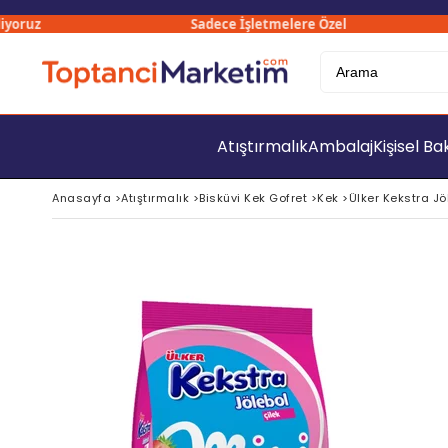
ruz
Sadece İşletmelere Özel
Atıştırmalık
Ambalaj
Kişisel B
Anasayfa
>
Atıştırmalık
>
Bisküvi Kek Gofret
>
Kek
>
Ülker Kekstra Jö