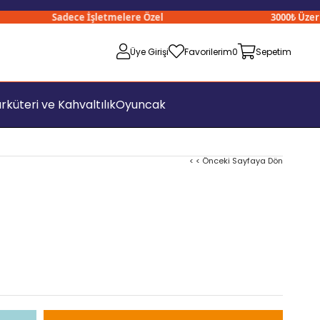
Sadece İşletmelere Özel
3000₺ Üzeri Sip
Üye Girişi
Favorilerim
0
Sepetim
rküteri ve Kahvaltılık
Oyuncak
< < Önceki Sayfaya Dön