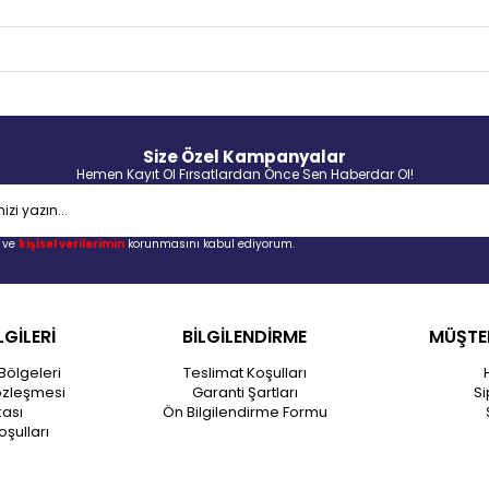
Size Özel Kampanyalar
Hemen Kayıt Ol Fırsatlardan Önce Sen Haberdar Ol!
ve
kişisel verilerimin
korunmasını kabul ediyorum.
LGİLERİ
BİLGİLENDİRME
MÜŞTER
Bölgeleri
Teslimat Koşulları
özleşmesi
Garanti Şartları
Si
kası
Ön Bilgilendirme Formu
oşulları