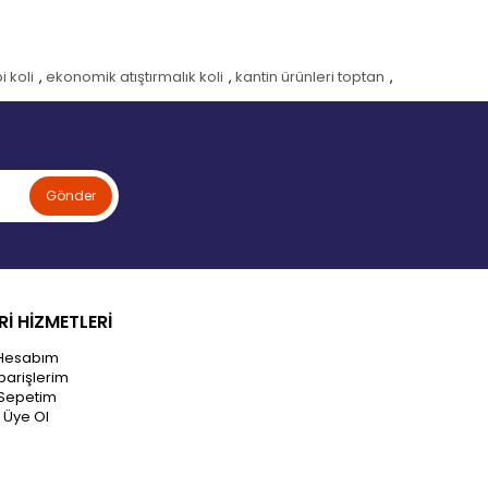
i koli
,
ekonomik atıştırmalık koli
,
kantin ürünleri toptan
,
Gönder
İ HİZMETLERİ
Hesabım
parişlerim
Sepetim
Üye Ol