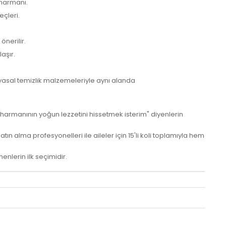
i harmanı.
eçleri.
nerilir.
aşır.
yasal temizlik malzemeleriyle aynı alanda
 harmanının yoğun lezzetini hissetmek isterim" diyenlerin
 alma profesyonelleri ile aileler için 15'li koli toplamıyla hem
enlerin ilk seçimidir.