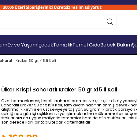
₺ Üzeri Siparişlerinizi Ücretsiz Teslim Ediyoruz
akım
Ev ve Yaşam
İçecek
Temizlik
Temel Gıda
Bebek Bakım
Şa
aharatlı Kraker 50 gr x15 li Koli
Ülker Krispi Baharatlı Kraker 50 gr x15 li Koli
Özel harmanlanmış tescilli baharat aroması ve çıtır çıtır dikey yapısıyla
Baharatlı Kraker 50 gr x 15'li Koli, tam kıvamında fırınlanmış gevrek
atıştırmalık keyfini en üst seviyeye taşıyor. 50 gramlık pratik porsiyon
çektiğinde gün içi açlıklarınızı yatıştırmak adına mükemmel bir seçenekt
stoklarınızı en uygun maliyetle tamamlar hem de ofis mutfakları, okul k
son derece karlı bir toplu tedarik alternatifidir.