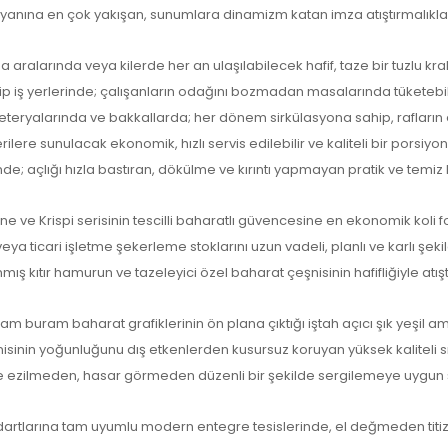
n yanına en çok yakışan, sunumlara dinamizm katan imza atıştırmalıkla
a aralarında veya kilerde her an ulaşılabilecek hafif, taze bir tuzlu krak
 iş yerlerinde; çalışanların odağını bozmadan masalarında tüketebilece
teryalarında ve bakkallarda; her dönem sirkülasyona sahip, rafların en 
re sunulacak ekonomik, hızlı servis edilebilir ve kaliteli bir porsiyon
de; açlığı hızla bastıran, dökülme ve kırıntı yapmayan pratik ve temiz b
ne ve Krispi serisinin tescilli baharatlı güvencesine en ekonomik koli 
veya ticari işletme şekerleme stoklarını uzun vadeli, planlı ve karlı şe
lanmış kıtır hamurun ve tazeleyici özel baharat çeşnisinin hafifliğiyle atı
uram buram baharat grafiklerinin ön plana çıktığı iştah açıcı şık yeşil a
nisinin yoğunluğunu dış etkenlerden kusursuz koruyan yüksek kaliteli
 ezilmeden, hasar görmeden düzenli bir şekilde sergilemeye uygun şı
dartlarına tam uyumlu modern entegre tesislerinde, el değmeden titizlik