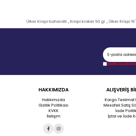
Ülker Krispi baharatlı
,
Krispi kraker 50 gr
,
Ülker Krispi 15'l
Üyelik koşullarını
HAKKIMIZDA
ALIŞVERİŞ Bİ
Hakkımızda
Kargo Teslimat 
Gizlilik Politikası
Mesafeli Satış S
KVKK
İade Politi
İletişim
İptal ve İade K