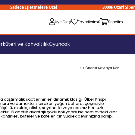
Sadece İşletmelere Özel
3000₺ Üzeri Siparişleri
Üye Girişi
Favorilerim
0
Sepetim
rküteri ve Kahvaltılık
Oyuncak
< < Önceki Sayfaya Dön
 atıştırmalık saatlerinin en dinamik klasiği! Ülker Krispi
 hamuru ve damakta iz bırakan yoğun baharat çeşnisiyle
 ölçüsü; okulda, ofiste, seyahatte veya canınız her tuzlu
ir. 15 adetlik avantajlı çoklu koli yapısı ise hem evdeki kiler
antinleri, büfeler ve kafeler için yüksek devir hızına sahip,