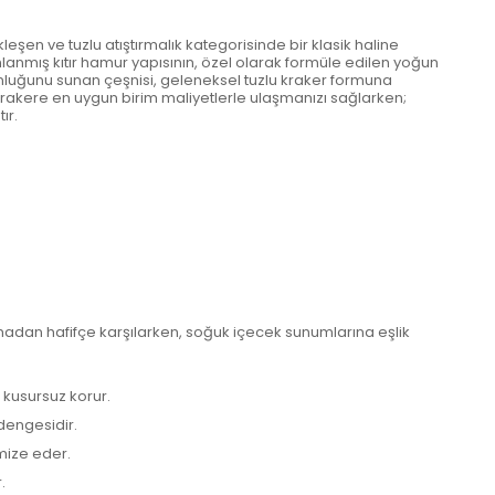
leşen ve tuzlu atıştırmalık kategorisinde bir klasik haline
ınlanmış kıtır hamur yapısının, özel olarak formüle edilen yoğun
ğunluğunu sunan çeşnisi, geleneksel tuzlu kraker formuna
ı krakere en uygun birim maliyetlerle ulaşmanızı sağlarken;
ır.
ormadan hafifçe karşılarken, soğuk içecek sunumlarına eşlik
 kusursuz korur.
dengesidir.
imize eder.
.