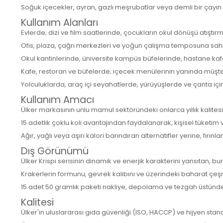
Soğuk içecekler, ayran, gazlı meşrubatlar veya demli bir çayı
Kullanım Alanları
Evlerde; dizi ve film saatlerinde, çocukların okul dönüşü atıştırm
Ofis, plaza, çağrı merkezleri ve yoğun çalışma temposuna sahip
Okul kantinlerinde, üniversite kampüs büfelerinde, hastane kafe
Kafe, restoran ve büfelerde; içecek menülerinin yanında müşterile
Yolculuklarda, araç içi seyahatlerde, yürüyüşlerde ve çanta için
Kullanım Amacı
Ülker markasının unlu mamul sektöründeki onlarca yıllık kalitesi
15 adetlik çoklu koli avantajından faydalanarak, kişisel tüketim 
Ağır, yağlı veya aşırı kalori barındıran alternatifler yerine, fırın
Dış Görünümü
Ülker Krispi serisinin dinamik ve enerjik karakterini yansıtan, b
Krakerlerin formunu, gevrek kalıbını ve üzerindeki baharat çeş
15 adet 50 gramlık paketi nakliye, depolama ve tezgah üstünde
Kalitesi
Ülker'in uluslararası gıda güvenliği (ISO, HACCP) ve hijyen stan