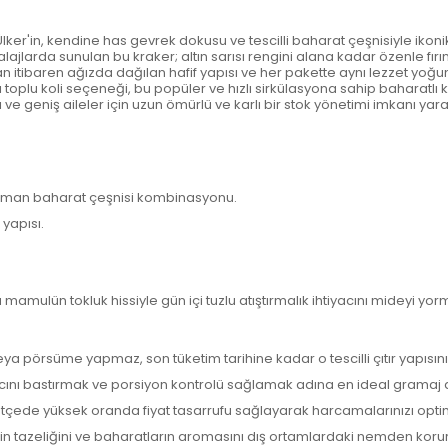
lker'in, kendine has gevrek dokusu ve tescilli baharat çeşnisiyle ikonik
lajlarda sunulan bu kraker; altın sarısı rengini alana kadar özenle fır
ndan itibaren ağızda dağılan hafif yapısı ve her pakette aynı lezzet yo
jlı toplu koli seçeneği, bu popüler ve hızlı sirkülasyona sahip baharatl
 ve geniş aileler için uzun ömürlü ve karlı bir stok yönetimi imkanı yarat
harman baharat çeşnisi kombinasyonu.
yapısı.
 mamulün tokluk hissiyle gün içi tuzlu atıştırmalık ihtiyacını mideyi y
a pörsüme yapmaz, son tüketim tarihine kadar o tescilli çıtır yapısını
acını bastırmak ve porsiyon kontrolü sağlamak adına en ideal gramaj 
m bütçede yüksek oranda fiyat tasarrufu sağlayarak harcamalarınızı opt
in tazeliğini ve baharatların aromasını dış ortamlardaki nemden korur