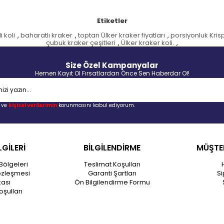
Etiketler
i koli
,
baharatlı kraker
,
toptan Ülker kraker fiyatları
,
porsiyonluk Krisp
çubuk kraker çeşitleri
,
Ülker kraker koli.
,
Size Özel Kampanyalar
Hemen Kayıt Ol Fırsatlardan Önce Sen Haberdar Ol!
ve
kişisel verilerimin
korunmasını kabul ediyorum.
LGİLERİ
BİLGİLENDİRME
MÜŞTER
Bölgeleri
Teslimat Koşulları
özleşmesi
Garanti Şartları
Si
kası
Ön Bilgilendirme Formu
oşulları