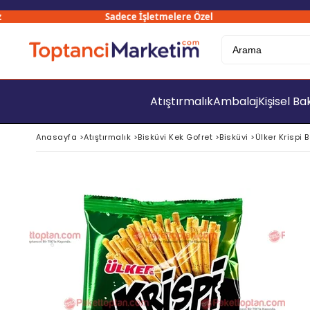
Sadece İşletmelere Özel
3000
Atıştırmalık
Ambalaj
Kişisel B
Anasayfa
>
Atıştırmalık
>
Bisküvi Kek Gofret
>
Bisküvi
>
Ülker Krispi B