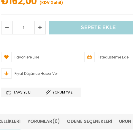
₺162,00
(KDV Dahil)
Favorilere Ekle
İstek Listeme Ekle
Fiyat Düşünce Haber Ver
TAVSIYE ET
YORUM YAZ
ELLIKLERI
YORUMLAR
(0)
ÖDEME SEÇENEKLERI
ÜRÜN 