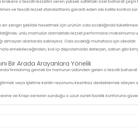
 ve krakere o tescilli lezzetini veren yüksek saflıktaki özel baharat çeşn
nı ve tescilli lezzet standartlarını garanti eden sıkı kalite kontrol sür
en zengin şekilde hissetmek için ürünün oda sıcaklığında tüketilmesi ö
etildiğinde, unlu mamulün damaktaki lezzet performansı maksimuma ul
 almayan alanlarda saklayınız. Oda sıcaklığı muhafaza için idealdir.
hızla emebileceğinden, koli içi depolamada deterjan, sabun gibi kim
nı Bir Arada Arayanlara Yönelik
ında fırınlanmış gevrek bir hamurun üstünden gelen o tescilli baharat
rmek veya işletme kantin reyonunu kesintisiz desteklemek isteyen satın
übesine ve Krispi serisinin sunduğu o uzun süreli tazelik konforuna güven