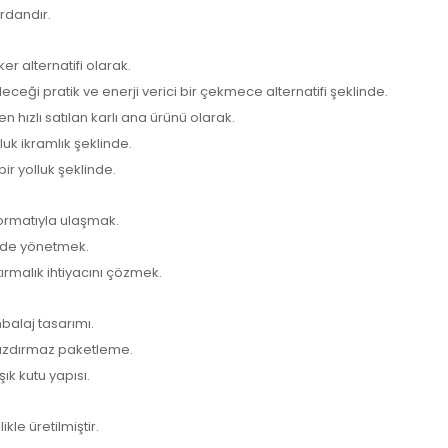
rdandır.
er alternatifi olarak.
ği pratik ve enerji verici bir çekmece alternatifi şeklinde.
hızlı satılan karlı ana ürünü olarak.
luk ikramlık şeklinde.
ir yolluk şeklinde.
formatıyla ulaşmak.
kilde yönetmek.
ştırmalık ihtiyacını çözmek.
mbalaj tasarımı.
 sızdırmaz paketleme.
k kutu yapısı.
le üretilmiştir.