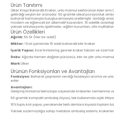
Ürün Tanıtımı
Ülker Krispi Baharatlı Kraker, unlu mamul sektörünün lider ismi Ü
getirdiği seçkin bir ürünüdür. 50 gramlık ideal porsiyonluk amba
baharat harmanıyla buluşturulmasıyla üretilmiştir. Isırıldığı a
modern ve eğlenceli bir alternatif kazandırır. 15 adetlik avanta
yüksek sirkülasyonlu işletmeler, eğitim kurumları, ofis mutfakları
Ürün Özellikleri
Ağırlık:
50 Gr (Her bir adet).
Miktar:
1 Koli içerisinde 15 adet baharatlı kıtır kraker.
İçerik Yapısı:
İnce fırınlanmış gevrek kraker tabanı ve özel 
Doku:
Ağızda hemen dağılan pürüzsüz, kıtır ve çıtır unlu mamul 
Mark
Ülker.
Ürünün Fonksiyonları ve Avantajları
Fonksiyon:
Baharat çeşnisinin verdiği tazeleyici aroma ve unlu
eder.
Avantajları:
Gelişmiş fırınlama teknolojisi sayesinde krakerler nemlenme vey
50 gramlık kompakt ambalaj ölçüsü, tek kullanımda açlık ihtiy
15'li toplu koli yapısı, perakende tekli alımlara kıyasla topla
Yüksek sızdırmazlığa sahip metalize ambalaj sistemi, krakerler