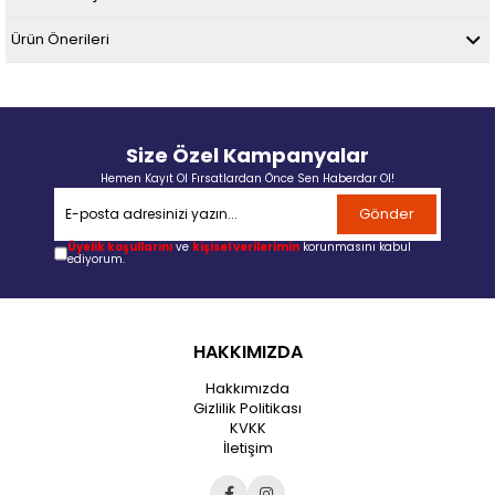
Ürün Önerileri
Size Özel Kampanyalar
Hemen Kayıt Ol Fırsatlardan Önce Sen Haberdar Ol!
Gönder
Üyelik koşullarını
ve
kişisel verilerimin
korunmasını kabul
ediyorum.
HAKKIMIZDA
Hakkımızda
Gizlilik Politikası
KVKK
İletişim