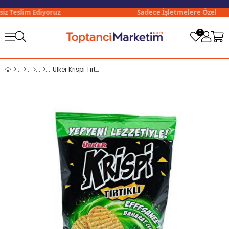
z Teslim Ediyoruz
Sadece İşletmelere Özel
0
Ülker Krispi Tırtıklı Taco Baharatlı Kraker 48 gr x20 li Koli