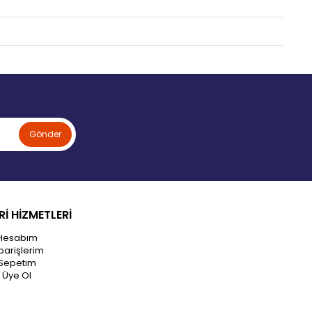
Gönder
İ HİZMETLERİ
Hesabım
parişlerim
Sepetim
Üye Ol