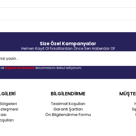
Size Özel Kampanyalar
Hemen Kayıt Ol Fırsatlardan Önce Sen Haberdar Ol!
ve
kişisel verilerimin
korunmasını kabul ediyorum.
LGİLERİ
BİLGİLENDİRME
MÜŞTER
Bölgeleri
Teslimat Koşulları
özleşmesi
Garanti Şartları
Si
kası
Ön Bilgilendirme Formu
oşulları