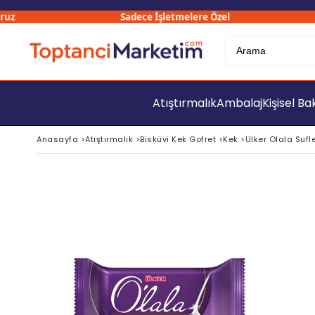
Sadece İşletmelere Özel
Atıştırmalık
Ambalaj
Kişisel B
Anasayfa
>
Atıştırmalık
>
Bisküvi Kek Gofret
>
Kek
>
Ülker Olala Sufle