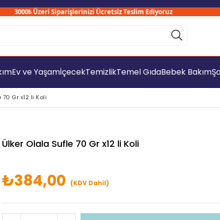
3000₺ Üzeri Siparişlerinizi Ücretsiz Teslim Ediyoruz
akım
Ev ve Yaşam
İçecek
Temizlik
Temel Gıda
Bebek Bakım
Şa
 70 Gr x12 li Koli
Ülker Olala Sufle 70 Gr x12 li Koli
₺384,00
(KDV Dahil)