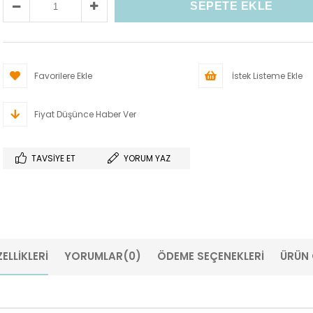
Favorilere Ekle
İstek Listeme Ekle
Fiyat Düşünce Haber Ver
TAVSIYE ET
YORUM YAZ
ELLIKLERI
YORUMLAR
(0)
ÖDEME SEÇENEKLERI
ÜRÜN 