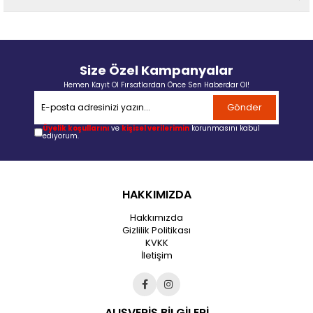
Size Özel Kampanyalar
Hemen Kayıt Ol Fırsatlardan Önce Sen Haberdar Ol!
Gönder
Üyelik koşullarını
ve
kişisel verilerimin
korunmasını kabul
ediyorum.
HAKKIMIZDA
Hakkımızda
Gizlilik Politikası
KVKK
İletişim
ALIŞVERİŞ BİLGİLERİ