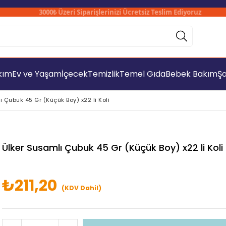
3000₺ Üzeri Siparişlerinizi Ücretsiz Teslim Ediyoruz
akım
Ev ve Yaşam
İçecek
Temizlik
Temel Gıda
Bebek Bakım
Şa
 Çubuk 45 Gr (Küçük Boy) x22 li Koli
Ülker Susamlı Çubuk 45 Gr (Küçük Boy) x22 li Koli
₺211,20
(KDV Dahil)