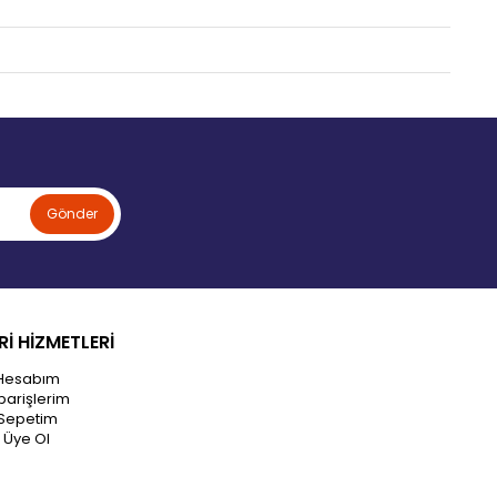
Gönder
İ HİZMETLERİ
Hesabım
parişlerim
Sepetim
Üye Ol