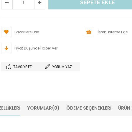
Favorilere Ekle
İstek Listeme Ekle
Fiyat Düşünce Haber Ver
TAVSIYE ET
YORUM YAZ
ELLIKLERI
YORUMLAR
(0)
ÖDEME SEÇENEKLERI
ÜRÜN 