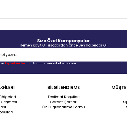
Size Özel Kampanyalar
Hemen Kayıt Ol Fırsatlardan Önce Sen Haberdar Ol!
ve
kişisel verilerimin
korunmasını kabul ediyorum.
LGİLERİ
BİLGİLENDİRME
MÜŞTER
Bölgeleri
Teslimat Koşulları
özleşmesi
Garanti Şartları
Si
kası
Ön Bilgilendirme Formu
oşulları