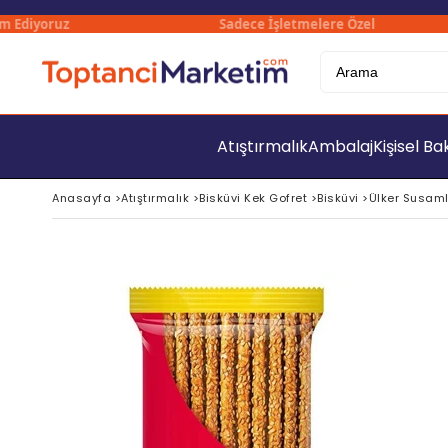
diyoruz
Sadece İşletmelere Özel
Atıştırmalık
Ambalaj
Kişisel B
Anasayfa
>
Atıştırmalık
>
Bisküvi Kek Gofret
>
Bisküvi
>
Ülker Susamlı