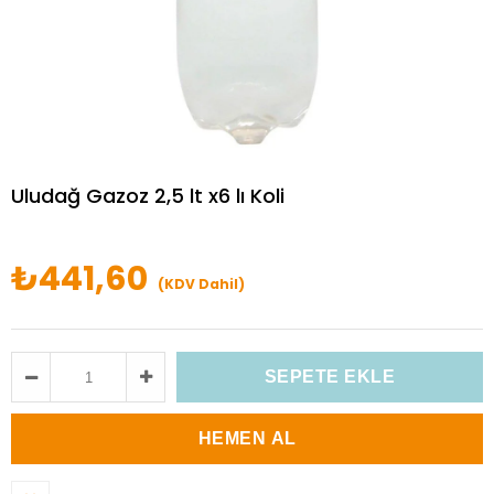
Uludağ Gazoz 2,5 lt x6 lı Koli
₺441,60
(KDV Dahil)