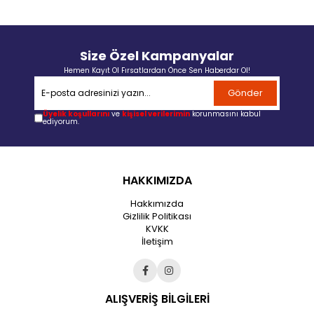
Size Özel Kampanyalar
Hemen Kayıt Ol Fırsatlardan Önce Sen Haberdar Ol!
Gönder
Üyelik koşullarını
ve
kişisel verilerimin
korunmasını kabul
ediyorum.
HAKKIMIZDA
Hakkımızda
Gizlilik Politikası
KVKK
İletişim
ALIŞVERİŞ BİLGİLERİ