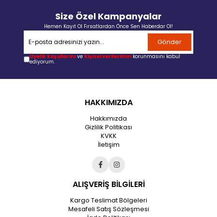
Size Özel Kampanyalar
Hemen Kayıt Ol Fırsatlardan Önce Sen Haberdar Ol!
Gönder
Üyelik koşullarını
ve
kişisel verilerimin
korunmasını kabul
ediyorum.
HAKKIMIZDA
Hakkımızda
Gizlilik Politikası
KVKK
İletişim
ALIŞVERİŞ BİLGİLERİ
Kargo Teslimat Bölgeleri
Mesafeli Satış Sözleşmesi