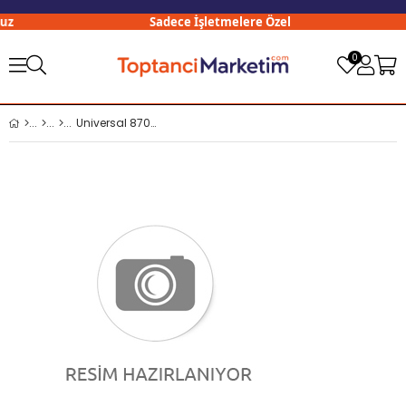
z
Sadece İşletmelere Özel
0
Universal 8701 No:07 Montaj İş Eldiveni x12 li Paket