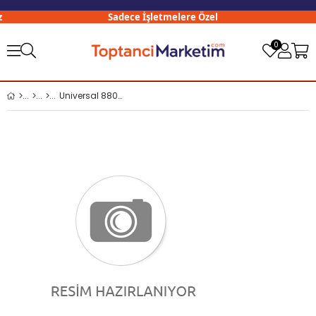
Sadece İşletmelere Özel
0
Universal 8802-B No:9 Turuncu İş Eldiveni