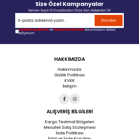
Size Özel Kampanyalar
Hemen Kayıt Ol Fırsatlardan Önce Sen Haberdar Ol!
Gönder
Üyelik koşullarını
ve
kişisel verilerimin
korunmasını kabul
ediyorum.
HAKKIMIZDA
Hakkımızda
Gizlilik Politikası
KVKK
İletişim
ALIŞVERİŞ BİLGİLERİ
Kargo Teslimat Bölgeleri
Mesafeli Satış Sözleşmesi
İade Politikası
İptal ve İade Koşulları