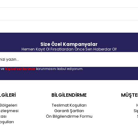
Size Özel Kampanyalar
Hemen Kayıt Ol Fırsatlardan Önce Sen Haberdar Ol!
ve
kişisel verilerimin
korunmasını kabul ediyorum.
LGİLERİ
BİLGİLENDİRME
MÜŞTER
Bölgeleri
Teslimat Koşulları
özleşmesi
Garanti Şartları
Si
kası
Ön Bilgilendirme Formu
oşulları