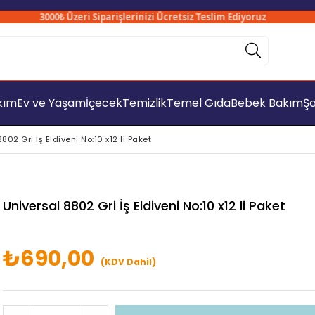
3000₺ Üzeri Siparişlerinizi Ücretsiz Teslim Ediyoruz
akım
Ev ve Yaşam
İçecek
Temizlik
Temel Gıda
Bebek Bakım
Şa
802 Gri İş Eldiveni No:10 x12 li Paket
Universal 8802 Gri İş Eldiveni No:10 x12 li Paket
₺690,00
(KDV Dahil)