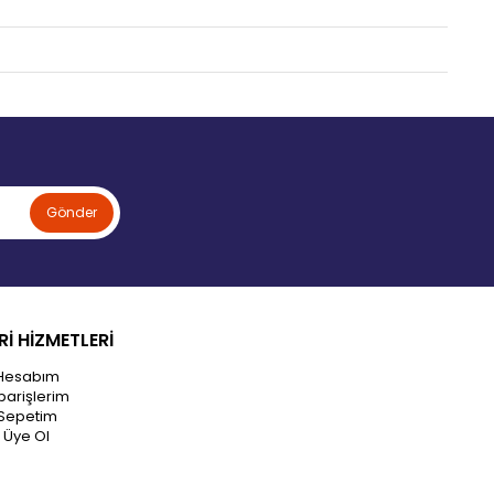
Gönder
İ HİZMETLERİ
Hesabım
parişlerim
Sepetim
Üye Ol