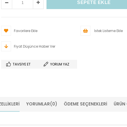
Favorilere Ekle
İstek Listeme Ekle
Fiyat Düşünce Haber Ver
TAVSIYE ET
YORUM YAZ
ELLIKLERI
YORUMLAR
(0)
ÖDEME SEÇENEKLERI
ÜRÜN 