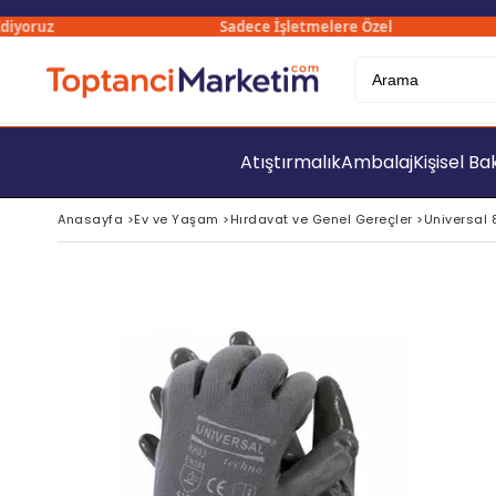
yoruz
Sadece İşletmelere Özel
Atıştırmalık
Ambalaj
Kişisel B
Anasayfa
>
Ev ve Yaşam
>
Hırdavat ve Genel Gereçler
>
Universal 8