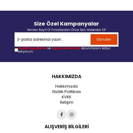
Size Özel Kampanyalar
Hemen Kayıt Ol Fırsatlardan Önce Sen Haberdar Ol!
Gönder
Üyelik koşullarını
ve
kişisel verilerimin
korunmasını kabul
ediyorum.
HAKKIMIZDA
Hakkımızda
Gizlilik Politikası
KVKK
İletişim
ALIŞVERİŞ BİLGİLERİ