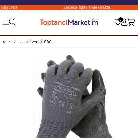
diyoruz
Sadece İşletmelere Özel
0
Universal 8802 No:9 Gri İş Eldiveni x12 li Paket