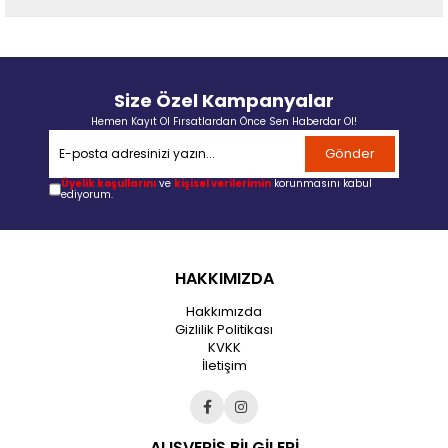
Size Özel Kampanyalar
Hemen Kayıt Ol Fırsatlardan Önce Sen Haberdar Ol!
Gönder
Üyelik koşullarını
ve
kişisel verilerimin
korunmasını kabul
ediyorum.
HAKKIMIZDA
Hakkımızda
Gizlilik Politikası
KVKK
İletişim
ALIŞVERİŞ BİLGİLERİ