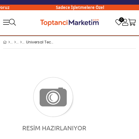
ruz
Sadece İşletmelere Özel
0
Universal Techno Ekstra C-55 Sarı İş Eldiveni 9 No x12 li Paket