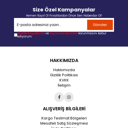
Size Özel Kampanyalar
Hemen Kayıt Ol Fırsatlardan Önce Sen Haberdar Ol!
Gönder
Üyelik koşullarını
ve
kişisel verilerimin
korunmasını kabul
ediyorum.
HAKKIMIZDA
Hakkımızda
Gizlilik Politikası
KVKK
İletişim
ALIŞVERİŞ BİLGİLERİ
Kargo Teslimat Bölgeleri
Mesafeli Satış Sözleşmesi