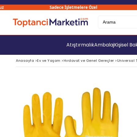
Sadece İşletmelere Özel
Atıştırmalık
Ambalaj
Kişisel B
Anasayfa
>
Ev ve Yaşam
>
Hırdavat ve Genel Gereçler
>
Universal T