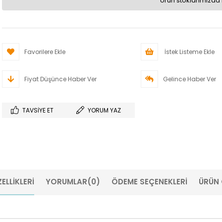
Ürün stoklarımızda 
Favorilere Ekle
İstek Listeme Ekle
Fiyat Düşünce Haber Ver
Gelince Haber Ver
TAVSIYE ET
YORUM YAZ
ELLIKLERI
YORUMLAR
(0)
ÖDEME SEÇENEKLERI
ÜRÜN 