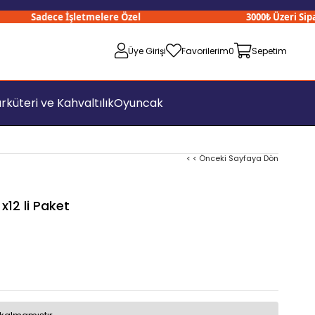
Sadece İşletmelere Özel
3000₺ Üzeri Sipariş
Üye Girişi
Favorilerim
0
Sepetim
rküteri ve Kahvaltılık
Oyuncak
< < Önceki Sayfaya Dön
x12 li Paket