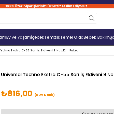
3000₺ Üzeri Siparişlerinizi Ücretsiz Teslim Ediyoruz
akım
Ev ve Yaşam
İçecek
Temizlik
Temel Gıda
Bebek Bakım
Şa
echno Ekstra C-55 Sarı İş Eldiveni 9 No x12 li Paket
Universal Techno Ekstra C-55 Sarı İş Eldiveni 9 No 
₺816,00
(KDV Dahil)