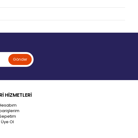
Gönder
İ HİZMETLERİ
Hesabım
parişlerim
Sepetim
Üye Ol