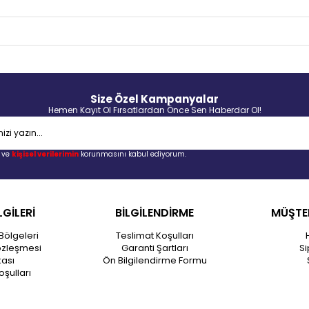
Size Özel Kampanyalar
Hemen Kayıt Ol Fırsatlardan Önce Sen Haberdar Ol!
ve
kişisel verilerimin
korunmasını kabul ediyorum.
LGİLERİ
BİLGİLENDİRME
MÜŞTER
Bölgeleri
Teslimat Koşulları
özleşmesi
Garanti Şartları
Si
kası
Ön Bilgilendirme Formu
oşulları