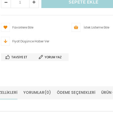
Favorilere Ekle
İstek Listeme Ekle
Fiyat Düşünce Haber Ver
TAVSIYE ET
YORUM YAZ
ELLIKLERI
YORUMLAR
(0)
ÖDEME SEÇENEKLERI
ÜRÜN 