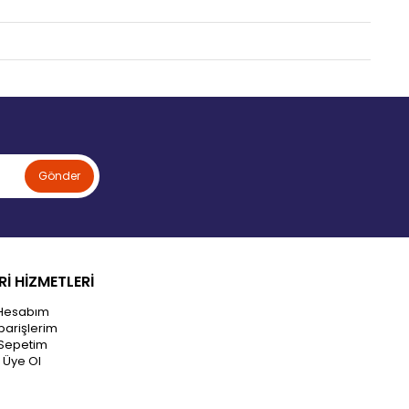
Gönder
İ HİZMETLERİ
Hesabım
parişlerim
Sepetim
Üye Ol