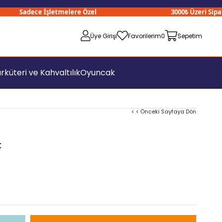
Sadece İşletmelere Özel
3000₺ Üzeri Siparişl
Üye Girişi
Favorilerim
0
Sepetim
rküteri ve Kahvaltılık
Oyuncak
< < Önceki Sayfaya Dön
t