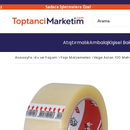
Sadece İşletmelere Özel
3
Atıştırmalık
Ambalaj
Kişisel B
Anasayfa
>
Ev ve Yaşam
>
Yapı Malzemeleri
>
Vege Aslan 100 Metre