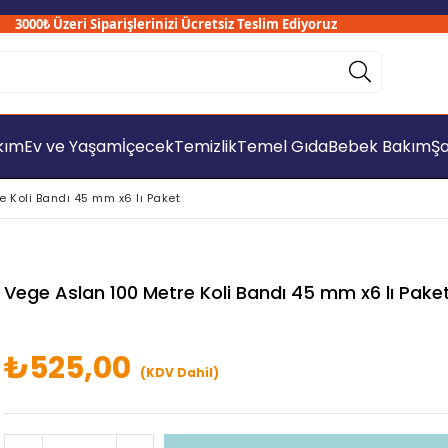
000₺ Üzeri Siparişlerinizi Ücretsiz Teslim Ediyoruz
akım
Ev ve Yaşam
İçecek
Temizlik
Temel Gıda
Bebek Bakım
Şa
 Koli Bandı 45 mm x6 lı Paket
Vege Aslan 100 Metre Koli Bandı 45 mm x6 lı Pake
₺525,00
(KDV Dahil)