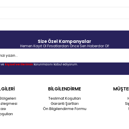
Size Özel Kampanyalar
Hemen Kayıt Ol Fırsatlardan Önce Sen Haberdar Ol!
ve
kişisel verilerimin
korunmasını kabul ediyorum.
LGİLERİ
BİLGİLENDİRME
MÜŞTER
Bölgeleri
Teslimat Koşulları
özleşmesi
Garanti Şartları
Si
kası
Ön Bilgilendirme Formu
oşulları