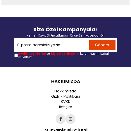
Size Özel Kampanyalar
Hemen Kayıt Ol Fırsatlardan Önce Sen Haberdar Ol!
Gönder
Üyelik koşullarını
ve
kişisel verilerimin
korunmasını kabul
ediyorum.
HAKKIMIZDA
Hakkımızda
Gizlilik Politikası
KVKK
İletişim
ALIŞVERİŞ BİLGİLERİ