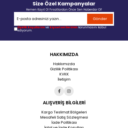
Size Özel Kampanyalar
Hemen Kayıt Ol Fırsatlardan Önce Sen Haberdar Ol!
Gönder
Üyelik koşullarını
ve
kişisel verilerimin
korunmasını kabul
ediyorum.
HAKKIMIZDA
Hakkımızda
Gizlilik Politikası
KVKK
İletişim
ALIŞVERİŞ BİLGİLERİ
Kargo Teslimat Bölgeleri
Mesafeli Satış Sözleşmesi
İade Politikası
İptal ve İade Koşulları