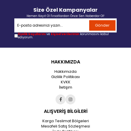
Size Özel Kampanyalar
Hemen Kayıt Ol Fırsatlardan Önce Sen Haberdar Ol!
Gönder
Üyelik koşullarını
ve
kişisel verilerimin
korunmasını kabul
ediyorum.
HAKKIMIZDA
Hakkımızda
Gizlilik Politikası
KVKK
İletişim
ALIŞVERİŞ BİLGİLERİ
Kargo Teslimat Bölgeleri
Mesafeli Satış Sözleşmesi