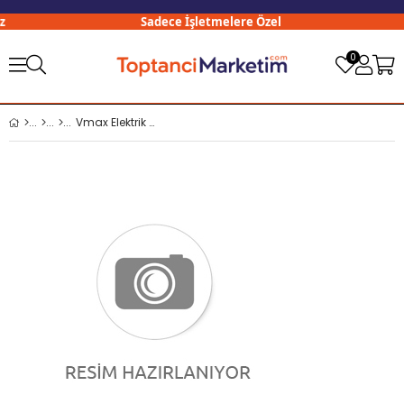
Sadece İşletmelere Özel
0
Vmax Elektrik Bandı Renkli 18 mm - 5 Yarda 10 lu Pk