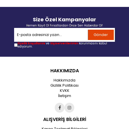
Size Özel Kampanyalar
Hemen Kayıt Ol Fırsatlardan Önce Sen Haberdar Ol!
Gönder
Üyelik koşullarını
ve
kişisel verilerimin
korunmasını kabul
ediyorum.
HAKKIMIZDA
Hakkımızda
Gizlilik Politikası
KVKK
İletişim
ALIŞVERİŞ BİLGİLERİ
Kargo Teslimat Bölgeleri