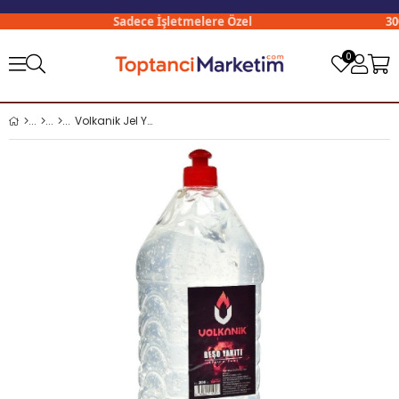
Sadece İşletmelere Özel
3000
0
Volkanik Jel Yakıt 2 Lt Şeffaf