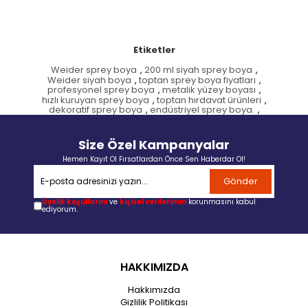
Etiketler
Weider sprey boya
,
200 ml siyah sprey boya
,
Weider siyah boya
,
toptan sprey boya fiyatları
,
profesyonel sprey boya
,
metalik yüzey boyası
,
hızlı kuruyan sprey boya
,
toptan hırdavat ürünleri
,
dekoratif sprey boya
,
endüstriyel sprey boya.
,
Size Özel Kampanyalar
Hemen Kayıt Ol Fırsatlardan Önce Sen Haberdar Ol!
Gönder
Üyelik koşullarını
ve
kişisel verilerimin
korunmasını kabul
ediyorum.
HAKKIMIZDA
Hakkımızda
Gizlilik Politikası