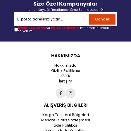
Size Özel Kampanyalar
Hemen Kayıt Ol Fırsatlardan Önce Sen Haberdar Ol!
Gönder
Üyelik koşullarını
ve
kişisel verilerimin
korunmasını kabul
ediyorum.
HAKKIMIZDA
Hakkımızda
Gizlilik Politikası
KVKK
İletişim
ALIŞVERİŞ BİLGİLERİ
Kargo Teslimat Bölgeleri
Mesafeli Satış Sözleşmesi
İade Politikası
İptal ve İade Koşulları