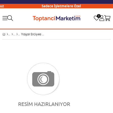
z
Sadece İşletmelere Özel
0
Yaşar Erciyes 750 Gr Sade Helva Teneke