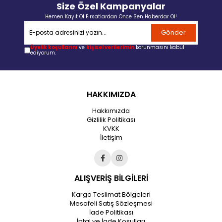
Size Özel Kampanyalar
Hemen Kayıt Ol Fırsatlardan Önce Sen Haberdar Ol!
Gönder
Üyelik koşullarını
ve
kişisel verilerimin
korunmasını kabul
ediyorum.
HAKKIMIZDA
Hakkımızda
Gizlilik Politikası
KVKK
İletişim
ALIŞVERİŞ BİLGİLERİ
Kargo Teslimat Bölgeleri
Mesafeli Satış Sözleşmesi
İade Politikası
İptal ve İade Koşulları