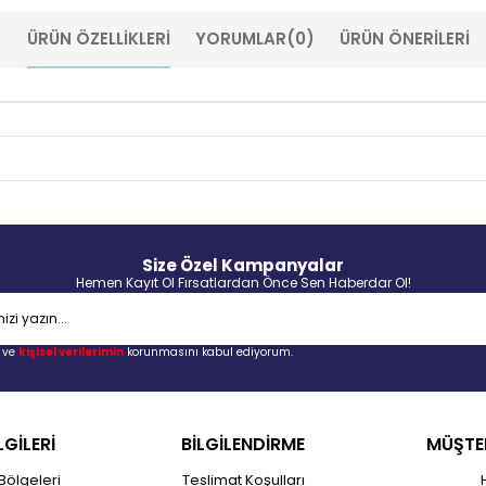
ÜRÜN ÖZELLIKLERI
YORUMLAR
(0)
ÜRÜN ÖNERILERI
Size Özel Kampanyalar
Hemen Kayıt Ol Fırsatlardan Önce Sen Haberdar Ol!
ve
kişisel verilerimin
korunmasını kabul ediyorum.
LGİLERİ
BİLGİLENDİRME
MÜŞTER
Bölgeleri
Teslimat Koşulları