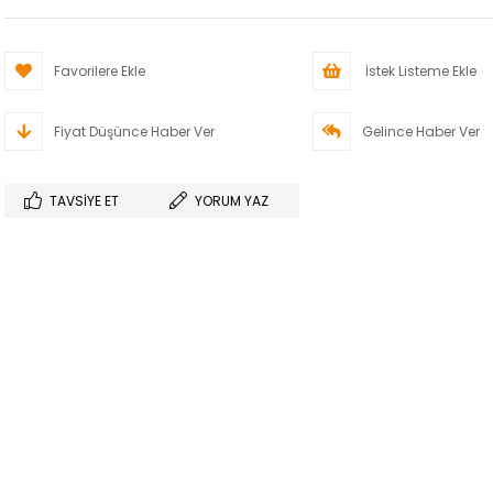
Favorilere Ekle
İstek Listeme Ekle
Fiyat Düşünce Haber Ver
Gelince Haber Ver
TAVSIYE ET
YORUM YAZ