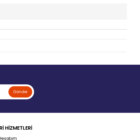
Gönder
İ HİZMETLERİ
Hesabım