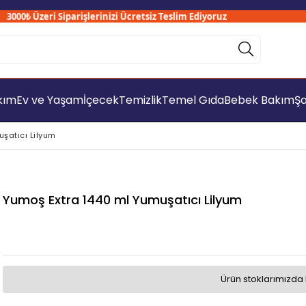
00₺ Üzeri Siparişlerinizi Ücretsiz Teslim Ediyoruz
akım
Ev ve Yaşam
İçecek
Temizlik
Temel Gıda
Bebek Bakım
Şa
şatıcı Lilyum
Yumoş Extra 1440 ml Yumuşatıcı Lilyum
Ürün stoklarımızda 