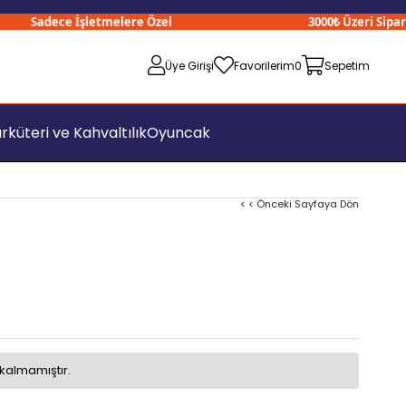
Sadece İşletmelere Özel
3000₺ Üzeri Siparişle
Üye Girişi
Favorilerim
0
Sepetim
rküteri ve Kahvaltılık
Oyuncak
< < Önceki Sayfaya Dön
kalmamıştır.