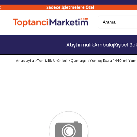
Sadece İşletmelere Özel
30
Atıştırmalık
Ambalaj
Kişisel B
Anasayfa
>
Temizlik Ürünleri
>
Çamaşır
>
Yumoş Extra 1440 ml Yumu