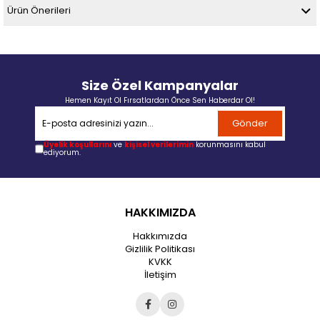
Ürün Önerileri
Size Özel Kampanyalar
Hemen Kayıt Ol Fırsatlardan Önce Sen Haberdar Ol!
Gönder
Üyelik koşullarını
ve
kişisel verilerimin
korunmasını kabul
ediyorum.
HAKKIMIZDA
Hakkımızda
Gizlilik Politikası
KVKK
İletişim